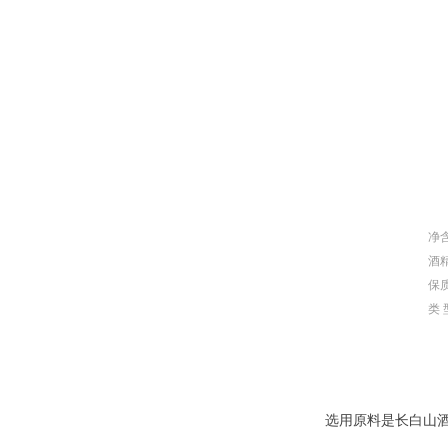
净含
酒精
保
类
选用原料是长白山