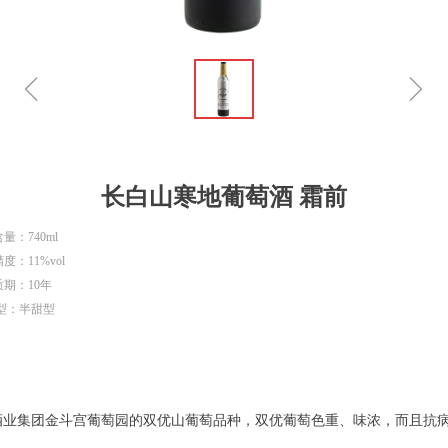
ꁆ
ꁇ
长白山寒地葡萄酒 霜前
量：740ml
度：11%vol
质期：10年
 型：半甜型
酒业集团金斗宫葡萄园的双优山葡萄品种，双优葡萄色重、味浓，而且抗