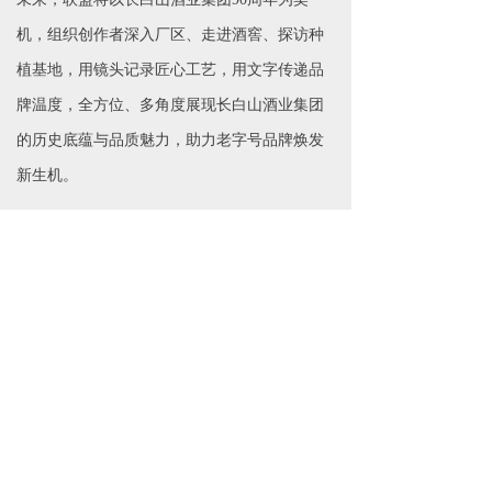
机，组织创作者深入厂区、走进酒窖、探访种
植基地，用镜头记录匠心工艺，用文字传递品
牌温度，全方位、多角度展现长白山酒业集团
的历史底蕴与品质魅力，助力老字号品牌焕发
新生机。
同时，联盟将立足蛟河本地，聚焦文旅资源、
特色产业、城市发展等领域，创作更多有温
度、有深度、有影响力的优质内容，为蛟河经
济社会高质量发展注入新媒体动能。