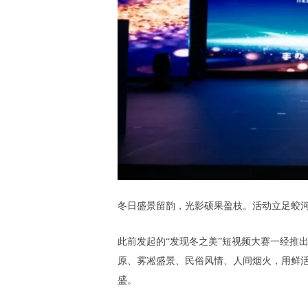
冬日盛景留韵，光影硕果盈枝。活动立足蛟
此前发起的“发现冬之美”短视频大赛一经推
原、雾凇盛景、民俗风情、人间烟火，用鲜
盛。