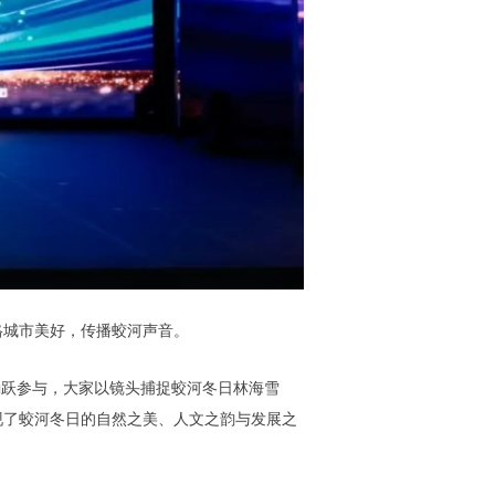
格城市美好，传播蛟河声音。
踊跃参与，大家以镜头捕捉蛟河冬日林海雪
现了蛟河冬日的自然之美、人文之韵与发展之