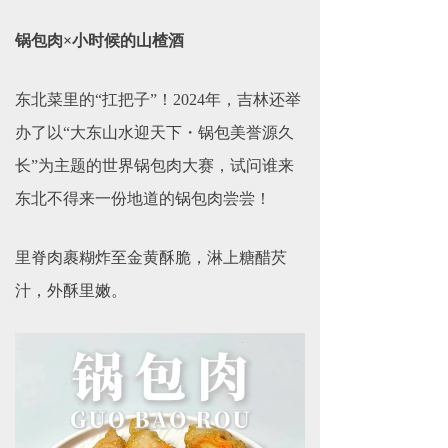
锅包肉×小时候的山楂酒
东北菜里的“扛把子”！2024年，吉林还举
办了以“大东山水迎天下・锅包美誉源久
长”为主题的世界锅包肉大赛，试问谁来
东北不得来一份地道的锅包肉尝尝！
里脊肉裹糊炸至金黄酥脆，淋上糖醋芡
汁，外酥里嫩。