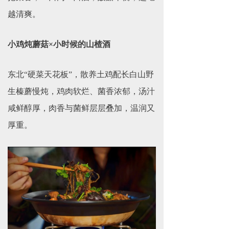
越清爽。
小鸡炖蘑菇×小时候的山楂酒
东北“硬菜天花板”，散养土鸡配长白山野
生榛蘑慢炖，鸡肉软烂、菌香浓郁，汤汁
咸鲜醇厚，肉香与菌鲜层层叠加，温润又
厚重。