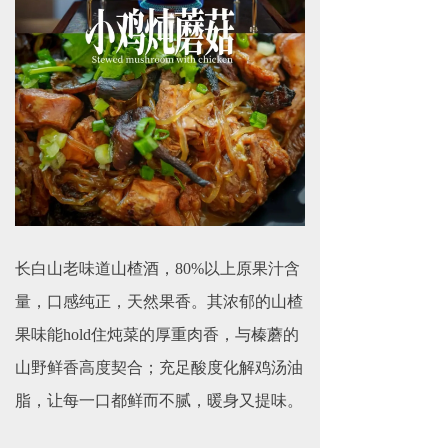
长白山老味道山楂酒，80%以上原果汁含
量，口感纯正，天然果香。其浓郁的山楂
果味能hold住炖菜的厚重肉香，与榛蘑的
山野鲜香高度契合；充足酸度化解鸡汤油
脂，让每一口都鲜而不腻，暖身又提味。