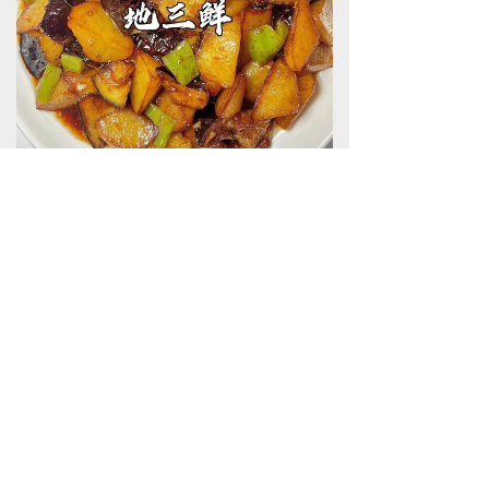
酸菜白肉锅×小时候的山楂酒
酸菜五花肉！东北冬日经典，酸香开胃的
酸菜搭配肥而不腻的白肉和血肠，酸香解
腻却又油脂饱满。老味道山楂酒的甜润可
以柔和酸菜的锐利，平衡白肉的脂感，酸
甜交织，不仅暖身，重点是相当开胃！吃
起来格外舒畅。